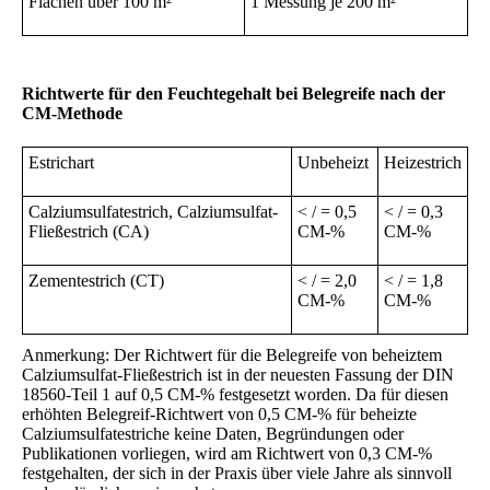
Flächen über 100 m²
1 Messung je 200 m²
Richtwerte für den Feuchtegehalt bei Belegreife nach der
CM-Methode
Estrichart
Unbeheizt
Heizestrich
Calziumsulfatestrich, Calziumsulfat-
< / = 0,5
< / = 0,3
Fließestrich (CA)
CM-%
CM-%
Zementestrich (CT)
< / = 2,0
< / = 1,8
CM-%
CM-%
Anmerkung: Der Richtwert für die Belegreife von beheiztem
Calziumsulfat-Fließestrich ist in der neuesten Fassung der DIN
18560-Teil 1 auf 0,5 CM-% festgesetzt worden. Da für diesen
erhöhten Belegreif-Richtwert von 0,5 CM-% für beheizte
Calziumsulfatestriche keine Daten, Begründungen oder
Publikationen vorliegen, wird am Richtwert von 0,3 CM-%
festgehalten, der sich in der Praxis über viele Jahre als sinnvoll